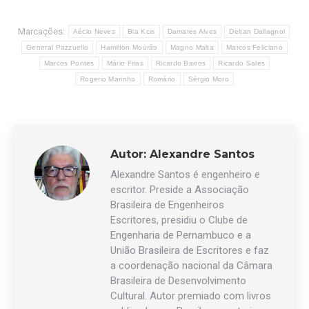
Marcações:
Aécio Neves
Bia Kcis
Damares Alves
Deltan Dallagnol
General Pazzuello
Hamilton Mourão
Magno Malta
Marcos Feliciano
Marcos Pontes
Mário Frias
Ricardo Barros
Ricardo Sales
Rogerio Marinho
Romário
Sérgio Moro
Autor:
Alexandre Santos
Alexandre Santos é engenheiro e
escritor. Preside a Associação
Brasileira de Engenheiros
Escritores, presidiu o Clube de
Engenharia de Pernambuco e a
União Brasileira de Escritores e faz
a coordenação nacional da Câmara
Brasileira de Desenvolvimento
Cultural. Autor premiado com livros