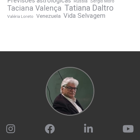
Previsões astrológicas
Rússia
Sérgio Moro
Tatiana Daltro
Taciana Valença
Vida Selvagem
Venezuela
Valéria Loreto