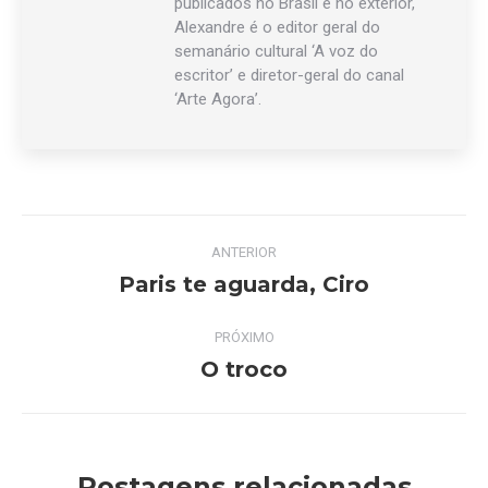
publicados no Brasil e no exterior,
Alexandre é o editor geral do
semanário cultural ‘A voz do
escritor’ e diretor-geral do canal
‘Arte Agora’.
Navegação
ANTERIOR
de
Paris te aguarda, Ciro
Post
anterior:
post:
PRÓXIMO
O troco
Próximo
post:
Postagens relacionadas