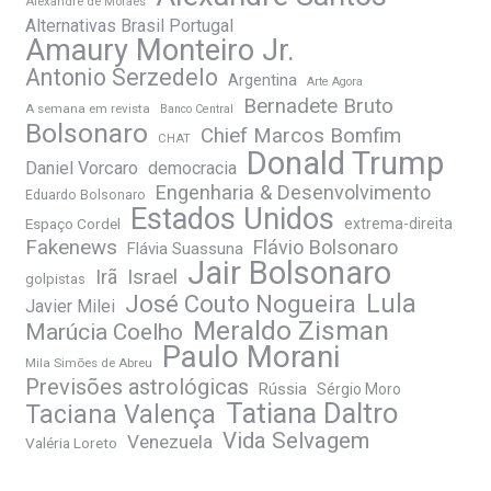
Alexandre de Moraes
Alternativas Brasil Portugal
Amaury Monteiro Jr.
Antonio Serzedelo
Argentina
Arte Agora
Bernadete Bruto
A semana em revista
Banco Central
Bolsonaro
Chief Marcos Bomfim
CHAT
Donald Trump
Daniel Vorcaro
democracia
Engenharia & Desenvolvimento
Eduardo Bolsonaro
Estados Unidos
Espaço Cordel
extrema-direita
Fakenews
Flávio Bolsonaro
Flávia Suassuna
Jair Bolsonaro
Irã
Israel
golpistas
José Couto Nogueira
Lula
Javier Milei
Meraldo Zisman
Marúcia Coelho
Paulo Morani
Mila Simões de Abreu
Previsões astrológicas
Rússia
Sérgio Moro
Tatiana Daltro
Taciana Valença
Vida Selvagem
Venezuela
Valéria Loreto