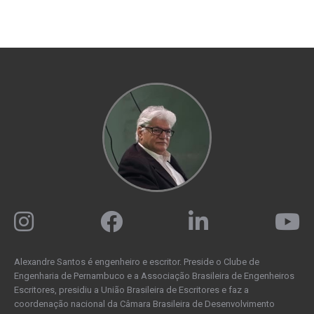
Alexandre Santos é engenheiro e escritor. Preside o Clube de
Engenharia de Pernambuco e a Associação Brasileira de Engenheiros
Escritores, presidiu a União Brasileira de Escritores e faz a
coordenação nacional da Câmara Brasileira de Desenvolvimento