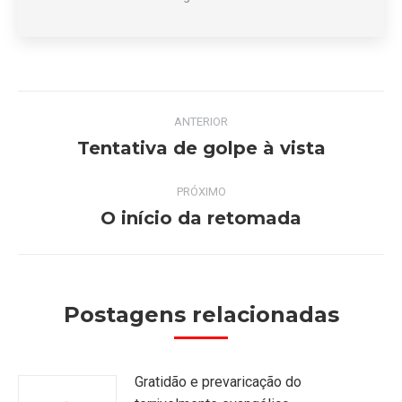
Navegação
ANTERIOR
de
Tentativa de golpe à vista
Post
anterior:
post:
PRÓXIMO
O início da retomada
Próximo
post:
Postagens relacionadas
Gratidão e prevaricação do