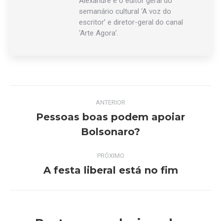
Alexandre é o editor geral do
semanário cultural ‘A voz do
escritor’ e diretor-geral do canal
‘Arte Agora’.
Navegação
ANTERIOR
de
Pessoas boas podem apoiar
Post
Bolsonaro?
post:
anterior:
PRÓXIMO
A festa liberal está no fim
Próximo
post: