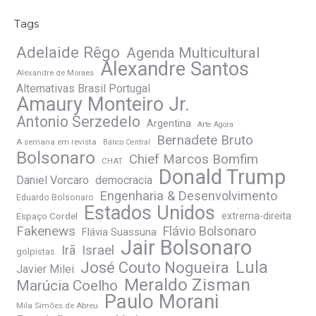
Tags
Adelaide Rêgo
Agenda Multicultural
Alexandre Santos
Alexandre de Moraes
Alternativas Brasil Portugal
Amaury Monteiro Jr.
Antonio Serzedelo
Argentina
Arte Agora
Bernadete Bruto
A semana em revista
Banco Central
Bolsonaro
Chief Marcos Bomfim
CHAT
Donald Trump
Daniel Vorcaro
democracia
Engenharia & Desenvolvimento
Eduardo Bolsonaro
Estados Unidos
Espaço Cordel
extrema-direita
Fakenews
Flávio Bolsonaro
Flávia Suassuna
Jair Bolsonaro
Irã
Israel
golpistas
José Couto Nogueira
Lula
Javier Milei
Meraldo Zisman
Marúcia Coelho
Paulo Morani
Mila Simões de Abreu