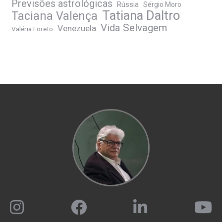
Previsões astrológicas
Rússia
Sérgio Moro
Tatiana Daltro
Taciana Valença
Vida Selvagem
Venezuela
Valéria Loreto