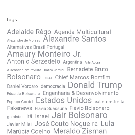
Tags
Adelaide Rêgo
Agenda Multicultural
Alexandre Santos
Alexandre de Moraes
Alternativas Brasil Portugal
Amaury Monteiro Jr.
Antonio Serzedelo
Argentina
Arte Agora
Bernadete Bruto
A semana em revista
Banco Central
Bolsonaro
Chief Marcos Bomfim
CHAT
Donald Trump
Daniel Vorcaro
democracia
Engenharia & Desenvolvimento
Eduardo Bolsonaro
Estados Unidos
Espaço Cordel
extrema-direita
Fakenews
Flávio Bolsonaro
Flávia Suassuna
Jair Bolsonaro
Irã
Israel
golpistas
José Couto Nogueira
Lula
Javier Milei
Meraldo Zisman
Marúcia Coelho