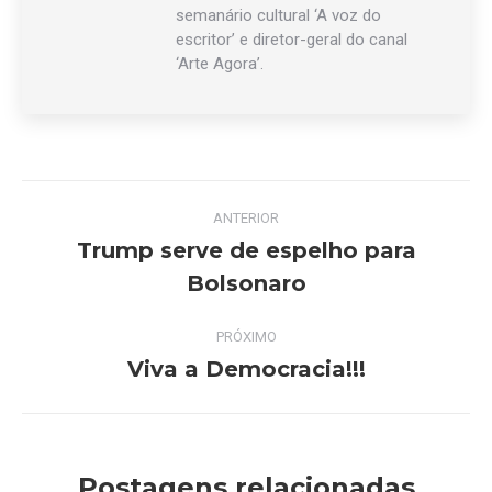
semanário cultural ‘A voz do
escritor’ e diretor-geral do canal
‘Arte Agora’.
Navegação
ANTERIOR
de
Trump serve de espelho para
Post
Bolsonaro
post:
anterior:
PRÓXIMO
Viva a Democracia!!!
Próximo
post:
Postagens relacionadas