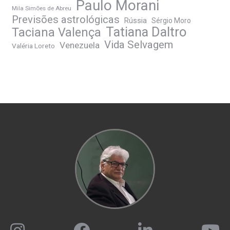
Paulo Morani
Mila Simões de Abreu
Previsões astrológicas
Rússia
Sérgio Moro
Tatiana Daltro
Taciana Valença
Vida Selvagem
Venezuela
Valéria Loreto