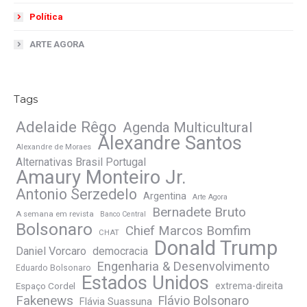
Política
ARTE AGORA
Tags
Adelaide Rêgo
Agenda Multicultural
Alexandre Santos
Alexandre de Moraes
Alternativas Brasil Portugal
Amaury Monteiro Jr.
Antonio Serzedelo
Argentina
Arte Agora
Bernadete Bruto
A semana em revista
Banco Central
Bolsonaro
Chief Marcos Bomfim
CHAT
Donald Trump
Daniel Vorcaro
democracia
Engenharia & Desenvolvimento
Eduardo Bolsonaro
Estados Unidos
Espaço Cordel
extrema-direita
Fakenews
Flávio Bolsonaro
Flávia Suassuna