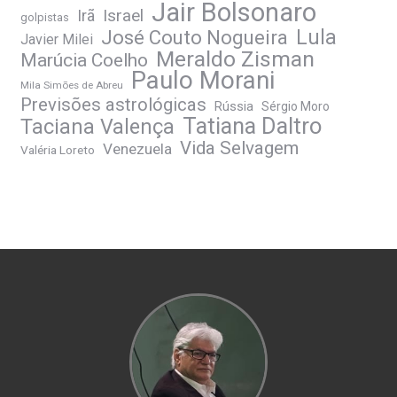
Jair Bolsonaro
Irã
Israel
golpistas
José Couto Nogueira
Lula
Javier Milei
Meraldo Zisman
Marúcia Coelho
Paulo Morani
Mila Simões de Abreu
Previsões astrológicas
Rússia
Sérgio Moro
Tatiana Daltro
Taciana Valença
Vida Selvagem
Venezuela
Valéria Loreto