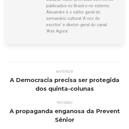
publicados no Brasil e no exterior,
Alexandre é o editor geral do
semanário cultural ‘A voz do
escritor’ e diretor-geral do canal
‘Arte Agora’.
Navegação
ANTERIOR
de
A Democracia precisa ser protegida
Post
dos quinta-colunas
post:
anterior:
PRÓXIMO
A propaganda enganosa da Prevent
Próximo
Sênior
post: