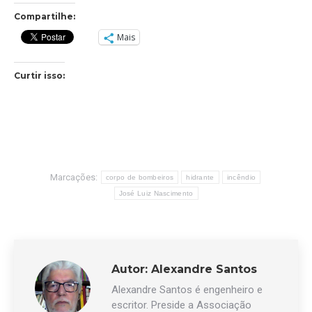
Compartilhe:
Mais
Curtir isso:
Marcações:
corpo de bombeiros
hidrante
incêndio
José Luiz Nascimento
Autor:
Alexandre Santos
Alexandre Santos é engenheiro e
escritor. Preside a Associação