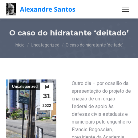
O caso do hidratante ‘deitado’
Você está aqui:
Início
Uncategorized
O caso do hidratante ‘deitado’
Outro dia – por ocasião da
Uncategorized
jul
apresentação do projeto de
31
criação de um órgão
2022
federal de apoio às
defesas civis estaduais e
municipais pelo engenheiro
Francis Bogossian,
presidente da Academia