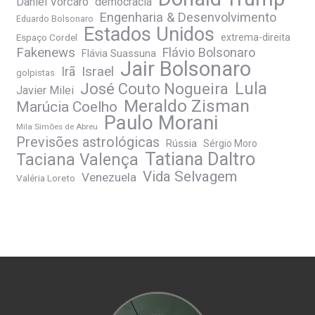
Daniel Vorcaro
democracia
Engenharia & Desenvolvimento
Eduardo Bolsonaro
Estados Unidos
Espaço Cordel
extrema-direita
Fakenews
Flávio Bolsonaro
Flávia Suassuna
Jair Bolsonaro
Irã
Israel
golpistas
José Couto Nogueira
Lula
Javier Milei
Meraldo Zisman
Marúcia Coelho
Paulo Morani
Mila Simões de Abreu
Previsões astrológicas
Rússia
Sérgio Moro
Tatiana Daltro
Taciana Valença
Vida Selvagem
Venezuela
Valéria Loreto