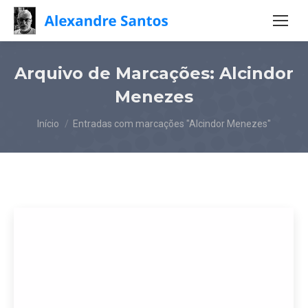
Arquivo de Marcações:
Alcindor
Menezes
Você está aqui:
Início
Entradas com marcações "Alcindor Menezes"