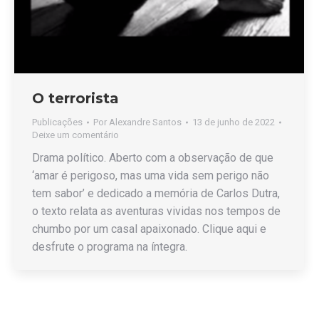
O terrorista
Publicações
Por
Alexandre Santos
13 de junho de 2022
Deixe um comentário
Drama político. Aberto com a observação de que
‘amar é perigoso, mas uma vida sem perigo não
tem sabor’ e dedicado a memória de Carlos Dutra,
o texto relata as aventuras vividas nos tempos de
chumbo por um casal apaixonado. Clique aqui e
desfrute o programa na íntegra.