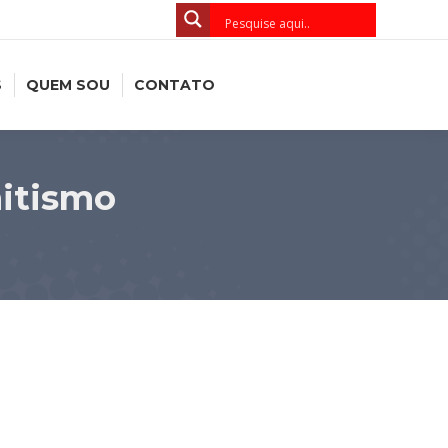
S
QUEM SOU
CONTATO
itismo