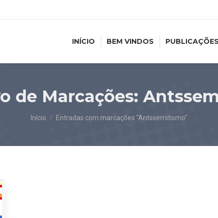
INÍCIO
BEM VINDOS
PUBLICAÇÕE
vo de Marcações:
Antssem
Você está aqui:
Início
Entradas com marcações "Antssemitismo"