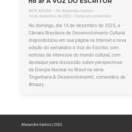
no ar A VOZ DO ESCRITOR
ARTE AGORA
Por
Alexandre Santos
14 de dezembro de 2025
Deixe um comentário
No domingo, dia 14 de dezembro de 2025, a
Câmara Brasileira de Desenvolvimento Cultural
disponibilizou em sua página na Internet a nova
edição do semanário a Voz do Escritor, com
notícias de interesse do mundo cultural, com
destaque para discussão sobre perspectivas
da Energia Nuclear no Brasil na série
‘Engenharia & Desenvolvimento’, comentário de
Amaury…
Alexandre Santos | 2022