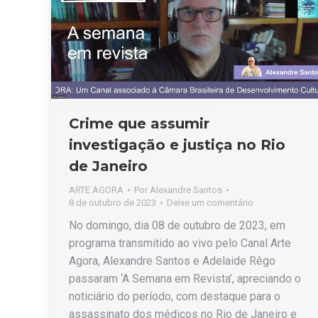
Crime que assumir
investigação e justiça no Rio
de Janeiro
ARTE AGORA
Por
Alexandre Santos
8 de outubro de 2023
Deixe um comentário
No domingo, dia 08 de outubro de 2023, em
programa transmitido ao vivo pelo Canal Arte
Agora, Alexandre Santos e Adelaide Rêgo
passaram ‘A Semana em Revista’, apreciando o
noticiário do período, com destaque para o
assassinato dos médicos no Rio de Janeiro e