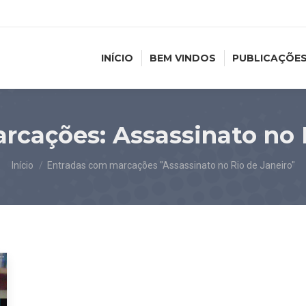
INÍCIO
BEM VINDOS
PUBLICAÇÕE
arcações:
Assassinato no 
Você está aqui:
Início
Entradas com marcações "Assassinato no Rio de Janeiro"