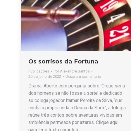
Os sorrisos da Fortuna
Publicações
Por
Alexandre Santos
20 de julho de 2022
Deixe um comentário
Drama. Aberto com pergunta sobre ‘O que seria
dos homens se não fosse a sorte’ e dedicado
ao colega jogador Itamar Pereira da Silva, ‘que
confia a própria vida a Deusa da Sorte’, a trilogia
reúne três contos sobre aventuras vividas em
ambiência permeada por azares. Clique aqui
para ler o texto completo.