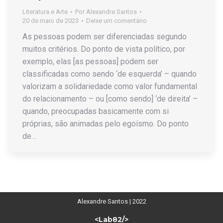
Literatura e Arte
Por
Alexandre Santos
20 de maio de 2023
Deixe um comentário
As pessoas podem ser diferenciadas segundo
muitos critérios. Do ponto de vista político, por
exemplo, elas [as pessoas] podem ser
classificadas como sendo ‘de esquerda’ – quando
valorizam a solidariedade como valor fundamental
do relacionamento – ou [como sendo] ‘de direita’ –
quando, preocupadas basicamente com si
próprias, são animadas pelo egoísmo. Do ponto
de…
Alexandre Santos | 2022
<Lab82/>