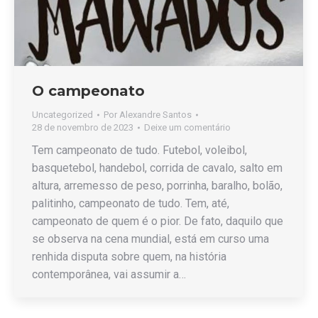
O campeonato
Uncategorized
Por
Alexandre Santos
28 de novembro de 2023
Deixe um comentário
Tem campeonato de tudo. Futebol, voleibol,
basquetebol, handebol, corrida de cavalo, salto em
altura, arremesso de peso, porrinha, baralho, bolão,
palitinho, campeonato de tudo. Tem, até,
campeonato de quem é o pior. De fato, daquilo que
se observa na cena mundial, está em curso uma
renhida disputa sobre quem, na história
contemporânea, vai assumir a…