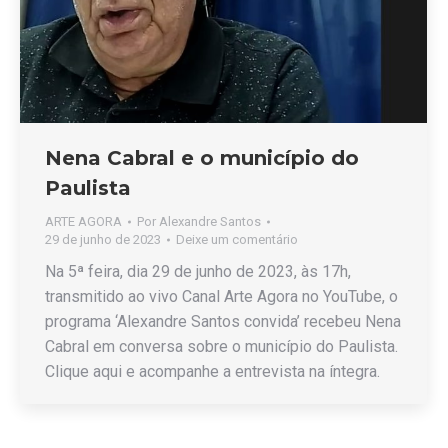
Nena Cabral e o município do
Paulista
ARTE AGORA
Por
Alexandre Santos
29 de junho de 2023
Deixe um comentário
Na 5ª feira, dia 29 de junho de 2023, às 17h,
transmitido ao vivo Canal Arte Agora no YouTube, o
programa ‘Alexandre Santos convida’ recebeu Nena
Cabral em conversa sobre o município do Paulista.
Clique aqui e acompanhe a entrevista na íntegra.