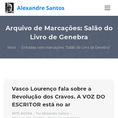
Arquivo de Marcações:
Salão do
Livro de Genebra
Você está aqui:
Início
Entradas com marcações "Salão do Livro de Genebra"
Vasco Lourenço fala sobre a
Revolução dos Cravos. A VOZ DO
ESCRITOR está no ar
ARTE AGORA
Por
Alexandre Santos