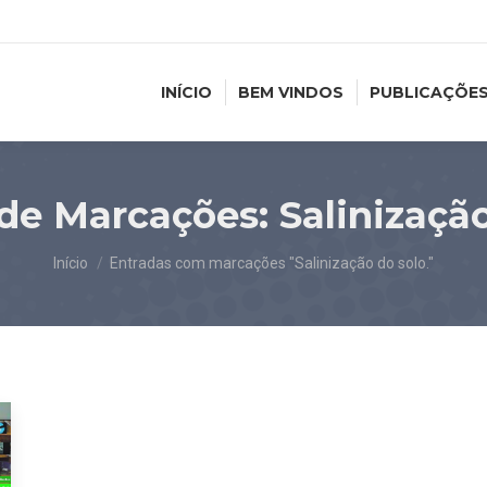
INÍCIO
BEM VINDOS
PUBLICAÇÕE
 de Marcações:
Salinização
Você está aqui:
Início
Entradas com marcações "Salinização do solo."