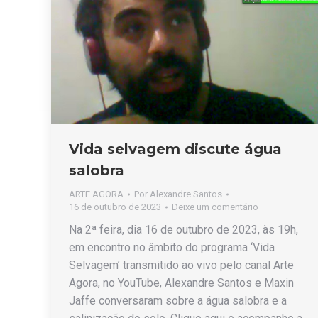
Vida selvagem discute água
salobra
ARTE AGORA
Por
Alexandre Santos
16 de outubro de 2023
Deixe um comentário
Na 2ª feira, dia 16 de outubro de 2023, às 19h,
em encontro no âmbito do programa ‘Vida
Selvagem’ transmitido ao vivo pelo canal Arte
Agora, no YouTube, Alexandre Santos e Maxin
Jaffe conversaram sobre a água salobra e a