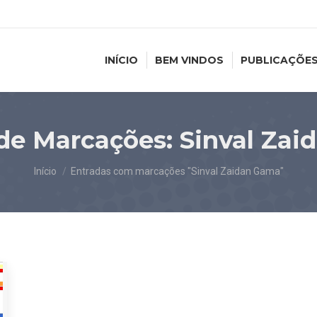
INÍCIO
BEM VINDOS
PUBLICAÇÕE
 de Marcações:
Sinval Za
Você está aqui:
Início
Entradas com marcações "Sinval Zaidan Gama"