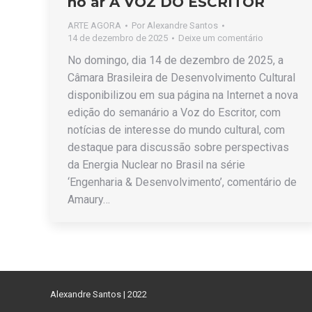
no ar A VOZ DO ESCRITOR
ARTE AGORA
Por
Alexandre Santos
14 de dezembro de 2025
Deixe um comentário
No domingo, dia 14 de dezembro de 2025, a
Câmara Brasileira de Desenvolvimento Cultural
disponibilizou em sua página na Internet a nova
edição do semanário a Voz do Escritor, com
notícias de interesse do mundo cultural, com
destaque para discussão sobre perspectivas
da Energia Nuclear no Brasil na série
‘Engenharia & Desenvolvimento’, comentário de
Amaury…
Alexandre Santos | 2022