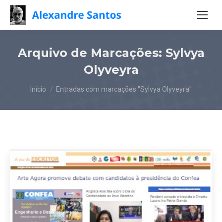
Arquivo de Marcações:
Sylvya
Olyveyra
Você está aqui:
Início
Entradas com marcações "Sylvya Olyveyra"