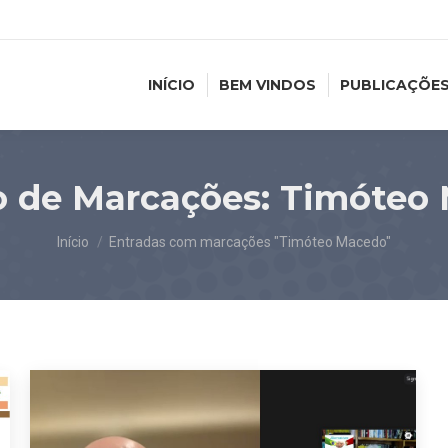
INÍCIO
BEM VINDOS
PUBLICAÇÕE
o de Marcações:
Timóteo
Você está aqui:
Início
Entradas com marcações "Timóteo Macedo"