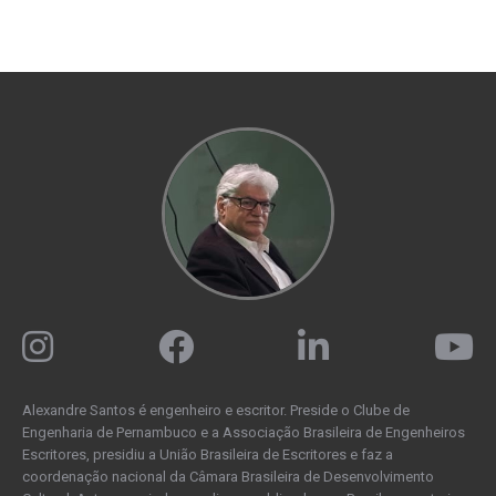
Alexandre Santos é engenheiro e escritor. Preside o Clube de
Engenharia de Pernambuco e a Associação Brasileira de Engenheiros
Escritores, presidiu a União Brasileira de Escritores e faz a
coordenação nacional da Câmara Brasileira de Desenvolvimento