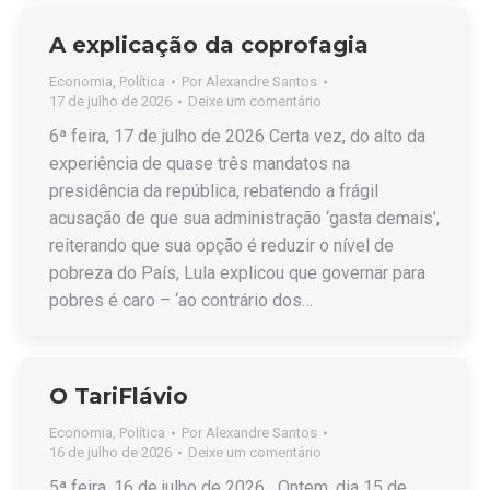
A explicação da coprofagia
Economia
,
Política
Por
Alexandre Santos
17 de julho de 2026
Deixe um comentário
6ª feira, 17 de julho de 2026 Certa vez, do alto da
experiência de quase três mandatos na
presidência da república, rebatendo a frágil
acusação de que sua administração ‘gasta demais’,
reiterando que sua opção é reduzir o nível de
pobreza do País, Lula explicou que governar para
pobres é caro – ‘ao contrário dos…
O TariFlávio
Economia
,
Política
Por
Alexandre Santos
16 de julho de 2026
Deixe um comentário
5ª feira, 16 de julho de 2026 Ontem, dia 15 de