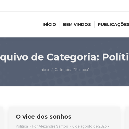
INÍCIO
BEM VINDOS
PUBLICAÇÕE
quivo de Categoria:
Polít
Você está aqui:
Início
Categoria "Política"
O vice dos sonhos
Política
Por
Alexandre Santos
6 de agosto de 2026