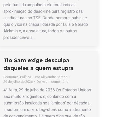
pelo funil da ampulheta eleitoral indica a
aproximação do dead-line para registro das
candidaturas no TSE. Desde sempre, sabe-se
que o vice na chapa liderada por Lula é Gerado
Alckmin e, a essa altura, todos os outros
presidenciáveis…
Tio Sam exige desculpa
daqueles a quem estupra
Economia
,
Política
Por
Alexandre Santos
29 de julho de 2026
Deixe um comentário
4ª feira, 29 de julho de 2026 Os Estados Unidos
são muito arrogantes e, contando com a
submissão inculcada nos ‘amigos’ por décadas,
insistem em usar o big-steak como instrumento
de convencimento. Há quem diga que, de tão