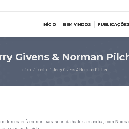
INÍCIO
BEM VINDOS
PUBLICAÇÕE
rry Givens & Norman Pilc
Você está aqui:
Início
conto
Jerry Givens & Norman Pilcher
um dos mais famosos carrascos da história mundial, com Norman 
as e vindas da vida.