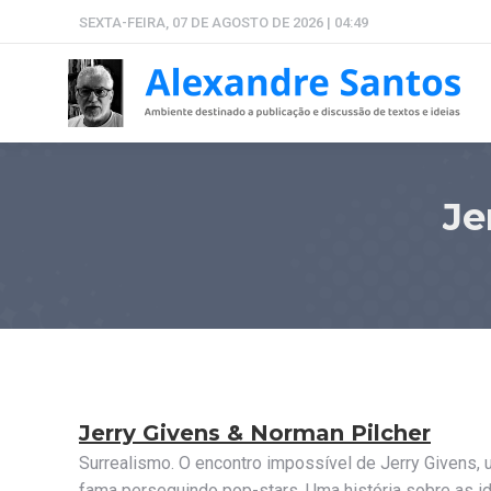
SEXTA-FEIRA, 07 DE AGOSTO DE 2026 | 04:49
Je
Jerry Givens & Norman Pilcher
Surrealismo. O encontro impossível de Jerry Givens, 
fama perseguindo pop-stars. Uma história sobre as id