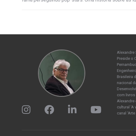
Alexandre 
Preside o 
Pernambuco
Engenheiro
Brasileira
nacional d
Desenvolvi
com livros 
Alexandre 
cultural ‘A
canal ‘Arte