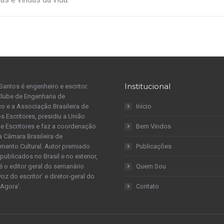
Institucional
Santos é engenheiro e escritor.
Clube de Engenharia de
 e a Associação Brasileira de
Início
s Escritores, presidiu a União
 de Escritores e faz a coordenação
Bem Vindos
a Câmara Brasileira de
mento Cultural. Autor premiado
Publicações
publicados no Brasil e no exterior,
é o editor geral do semanário
Quem Sou
 voz do escritor’ e diretor-geral do
 Agora’.
Contato