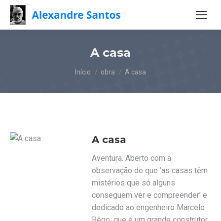
A casa
Você está aqui:
Início
obra
A casa
A casa
Aventura. Aberto com a
observação de que ‘as casas têm
mistérios que só alguns
conseguem ver e compreender’ e
dedicado ao engenheiro Marcelo
Rêgo, que é um grande construtor,