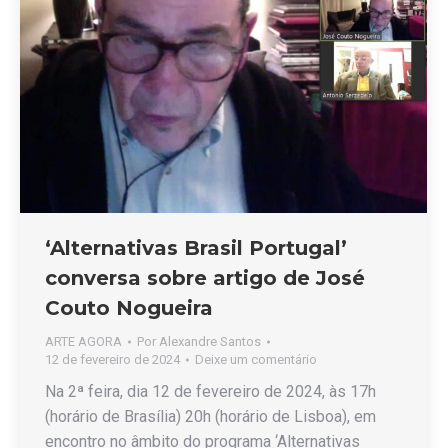
‘Alternativas Brasil Portugal’
conversa sobre artigo de José
Couto Nogueira
ARTE AGORA
Por
Alexandre Santos
12 de fevereiro de 2024
Deixe um comentário
Na 2ª feira, dia 12 de fevereiro de 2024, às 17h
(horário de Brasília) 20h (horário de Lisboa), em
encontro no âmbito do programa ‘Alternativas