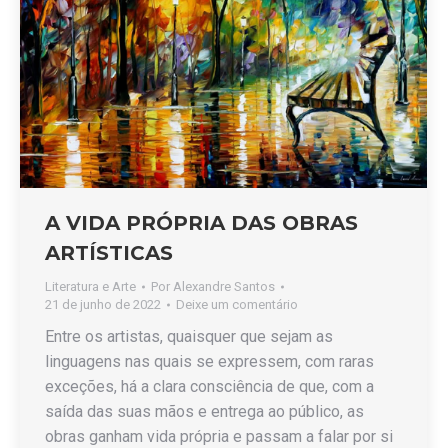
A VIDA PRÓPRIA DAS OBRAS
ARTÍSTICAS
Literatura e Arte
Por
Alexandre Santos
21 de junho de 2022
Deixe um comentário
Entre os artistas, quaisquer que sejam as
linguagens nas quais se expressem, com raras
exceções, há a clara consciência de que, com a
saída das suas mãos e entrega ao público, as
obras ganham vida própria e passam a falar por si