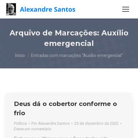
Arquivo de Marcações:
Auxílio
emergencial
Você está aqui:
Início
Entradas com marcações "Auxílio emergencial"
Deus dá o cobertor conforme o
frio
Política
Por
Alexandre Santos
25 de dezembro de 2022
Deixe um comentário