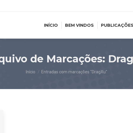
INÍCIO
BEM VINDOS
PUBLICAÇÕE
quivo de Marcações:
Dra
Você está aqui:
Início
Entradas com marcações "DragXu"