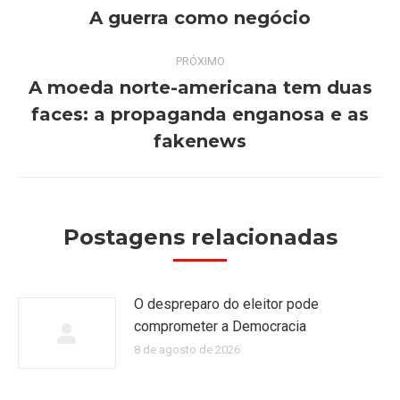
de
A guerra como negócio
Post
anterior:
post:
PRÓXIMO
A moeda norte-americana tem duas
faces: a propaganda enganosa e as
Próximo
post:
fakenews
Postagens relacionadas
O despreparo do eleitor pode
comprometer a Democracia
8 de agosto de 2026