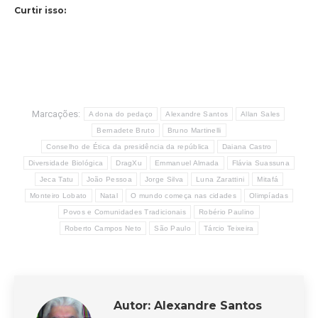
Curtir isso:
Marcações:
A dona do pedaço
Alexandre Santos
Allan Sales
Bernadete Bruto
Bruno Martinelli
Conselho de Ética da presidência da república
Daiana Castro
Diversidade Biológica
DragXu
Emmanuel Almada
Flávia Suassuna
Jeca Tatu
João Pessoa
Jorge Silva
Luna Zarattini
Mitafá
Monteiro Lobato
Natal
O mundo começa nas cidades
Olimpíadas
Povos e Comunidades Tradicionais
Robério Paulino
Roberto Campos Neto
São Paulo
Tárcio Teixeira
Autor:
Alexandre Santos