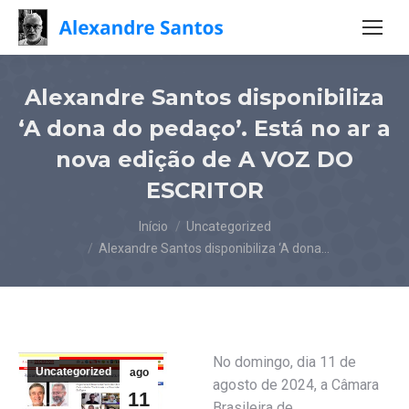
Alexandre Santos disponibiliza
‘A dona do pedaço’. Está no ar a
nova edição de A VOZ DO
ESCRITOR
Você está aqui:
Início
Uncategorized
Alexandre Santos disponibiliza ‘A dona…
No domingo, dia 11 de
Uncategorized
ago
agosto de 2024, a Câmara
11
Brasileira de