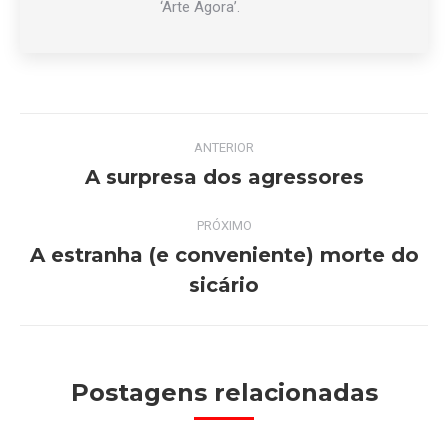
‘Arte Agora’.
Navegação
ANTERIOR
de
A surpresa dos agressores
Post
anterior:
post:
PRÓXIMO
A estranha (e conveniente) morte do
Próximo
sicário
post:
Postagens relacionadas