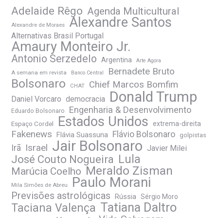
Adelaide Rêgo
Agenda Multicultural
Alexandre Santos
Alexandre de Moraes
Alternativas Brasil Portugal
Amaury Monteiro Jr.
Antonio Serzedelo
Argentina
Arte Agora
Bernadete Bruto
A semana em revista
Banco Central
Bolsonaro
Chief Marcos Bomfim
CHAT
Donald Trump
Daniel Vorcaro
democracia
Engenharia & Desenvolvimento
Eduardo Bolsonaro
Estados Unidos
Espaço Cordel
extrema-direita
Fakenews
Flávio Bolsonaro
Flávia Suassuna
golpistas
Jair Bolsonaro
Irã
Israel
Javier Milei
José Couto Nogueira
Lula
Meraldo Zisman
Marúcia Coelho
Paulo Morani
Mila Simões de Abreu
Previsões astrológicas
Rússia
Sérgio Moro
Tatiana Daltro
Taciana Valença