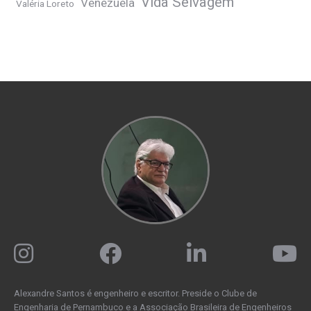
Vida Selvagem
Venezuela
Valéria Loreto
Alexandre Santos é engenheiro e escritor. Preside o Clube de
Engenharia de Pernambuco e a Associação Brasileira de Engenheiros