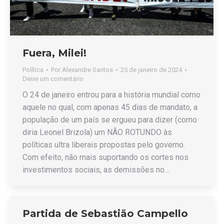
Fuera, Milei!
Política
Por
Alexandre Santos
25 de janeiro de 2024
Deixe um comentário
O 24 de janeiro entrou para a história mundial como
aquele no qual, com apenas 45 dias de mandato, a
população de um país se ergueu para dizer (como
diria Leonel Brizola) um NÃO ROTUNDO às
políticas ultra liberais propostas pelo governo.
Com efeito, não mais suportando os cortes nos
investimentos sociais, as demissões no…
Partida de Sebastião Campello