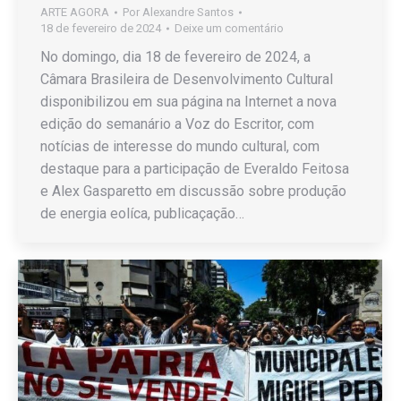
ARTE AGORA
Por
Alexandre Santos
18 de fevereiro de 2024
Deixe um comentário
No domingo, dia 18 de fevereiro de 2024, a
Câmara Brasileira de Desenvolvimento Cultural
disponibilizou em sua página na Internet a nova
edição do semanário a Voz do Escritor, com
notícias de interesse do mundo cultural, com
destaque para a participação de Everaldo Feitosa
e Alex Gasparetto em discussão sobre produção
de energia eolíca, publicaçação…