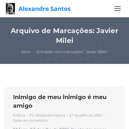
Arquivo de Marcações:
Javier
Milei
Você está aqui:
Início
Entradas com marcações "Javier Milei"
Inimigo de meu inimigo é meu
amigo
Política
Por
Alexandre Santos
27 de julho de 2026
Deixe um comentário