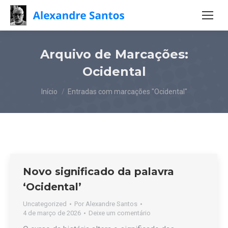
Arquivo de Marcações:
Ocidental
Você está aqui:
Início
Entradas com marcações "Ocidental"
Novo significado da palavra
‘Ocidental’
Uncategorized
Por
Alexandre Santos
4 de março de 2026
Deixe um comentário