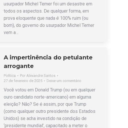
usurpador Michel Temer foi um desastre em
todos os aspectos. De qualquer forma, em
prova eloquente que nada é 100% ruim (ou
bom), do governo do usurpador Michel Temer
vem a…
A impertinência do petulante
arrogante
Política
Por
Alexandre Santos
27 de fevereiro de 2025
Deixe um comentário
Você votou em Donald Trump (ou em qualquer
ouro candidato norte-americano) em alguma
eleição? Não? Se é assim, por que Trump
(como qualquer outro presidente dos Estados
Unidos) se acha investido na condição de
‘presidente mundial’, capacitado a meter o