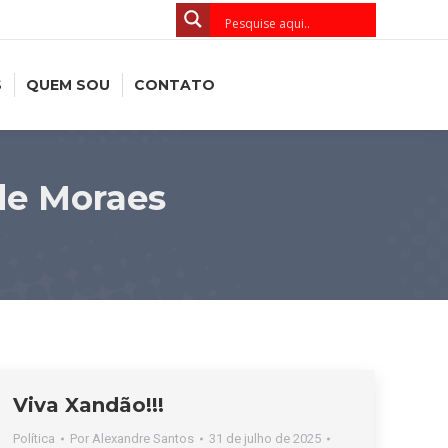
S
QUEM SOU
CONTATO
de Moraes
Viva Xandão!!!
Política
Por
Alexandre Santos
31 de julho de 2025