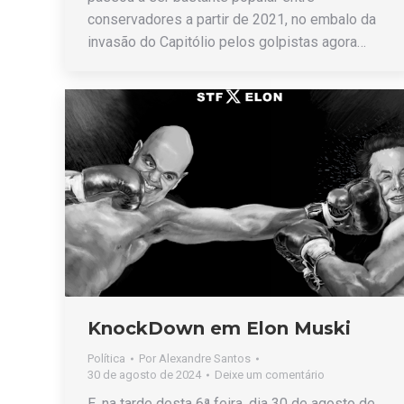
conservadores a partir de 2021, no embalo da
invasão do Capitólio pelos golpistas agora…
KnockDown em Elon Muski
Política
Por
Alexandre Santos
30 de agosto de 2024
Deixe um comentário
E, na tarde desta 6ª feira, dia 30 de agosto de