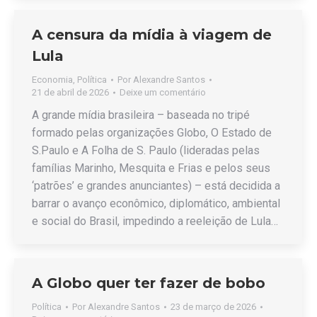
A censura da mídia à viagem de
Lula
Economia
,
Política
Por
Alexandre Santos
21 de abril de 2026
Deixe um comentário
A grande mídia brasileira – baseada no tripé
formado pelas organizações Globo, O Estado de
S.Paulo e A Folha de S. Paulo (lideradas pelas
famílias Marinho, Mesquita e Frias e pelos seus
‘patrões’ e grandes anunciantes) – está decidida a
barrar o avanço econômico, diplomático, ambiental
e social do Brasil, impedindo a reeleição de Lula…
A Globo quer ter fazer de bobo
Política
Por
Alexandre Santos
23 de março de 2026