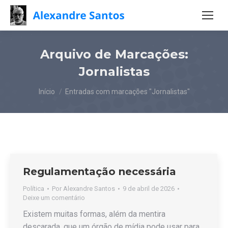
Arquivo de Marcações:
Jornalistas
Você está aqui:
Início
Entradas com marcações "Jornalistas"
Regulamentação necessária
Política
Por
Alexandre Santos
9 de abril de 2026
Deixe um comentário
Existem muitas formas, além da mentira
descarada, que um órgão de mídia pode usar para