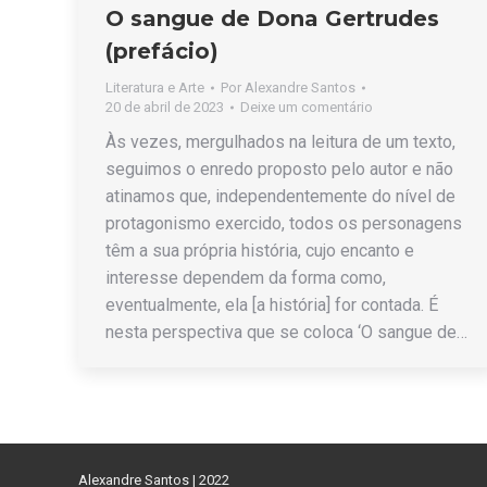
O sangue de Dona Gertrudes
(prefácio)
Literatura e Arte
Por
Alexandre Santos
20 de abril de 2023
Deixe um comentário
Às vezes, mergulhados na leitura de um texto,
seguimos o enredo proposto pelo autor e não
atinamos que, independentemente do nível de
protagonismo exercido, todos os personagens
têm a sua própria história, cujo encanto e
interesse dependem da forma como,
eventualmente, ela [a história] for contada. É
nesta perspectiva que se coloca ‘O sangue de…
Alexandre Santos | 2022