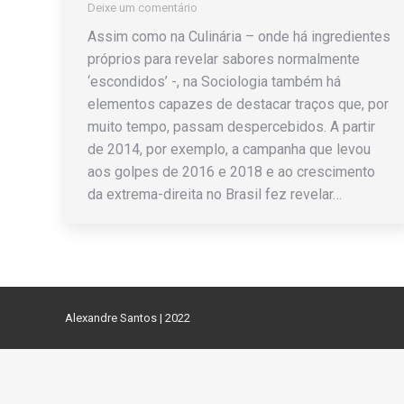
Deixe um comentário
Assim como na Culinária – onde há ingredientes
próprios para revelar sabores normalmente
‘escondidos’ -, na Sociologia também há
elementos capazes de destacar traços que, por
muito tempo, passam despercebidos. A partir
de 2014, por exemplo, a campanha que levou
aos golpes de 2016 e 2018 e ao crescimento
da extrema-direita no Brasil fez revelar…
Alexandre Santos | 2022