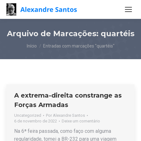
Arquivo de Marcações:
quartéis
Você está aqui:
Início
Entradas com marcações "quartéis"
A extrema-direita constrange as
Forças Armadas
Uncategorized
Por
Alexandre Santos
6 de novembro de 2022
Deixe um comentário
Na 6ª feira passada, como faço com alguma
regularidade, tomei a BR-232 para uma viagem