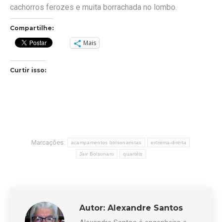
cachorros ferozes e muita borrachada no lombo.
Compartilhe:
Mais
Curtir isso:
Marcações:
acampamentos bolsonaristas
extrema-direita
Jair Bolsonaro
quartéis
Autor:
Alexandre Santos