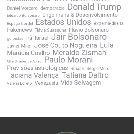
CHAT
Donald Trump
Daniel Vorcaro
democracia
Engenharia & Desenvolvimento
Eduardo Bolsonaro
Estados Unidos
Espaço Cordel
extrema-direita
Fakenews
Flávio Bolsonaro
Flávia Suassuna
Jair Bolsonaro
Irã
Israel
golpistas
José Couto Nogueira
Lula
Javier Milei
Meraldo Zisman
Marúcia Coelho
Paulo Morani
Mila Simões de Abreu
Previsões astrológicas
Rússia
Sérgio Moro
Tatiana Daltro
Taciana Valença
Vida Selvagem
Venezuela
Valéria Loreto