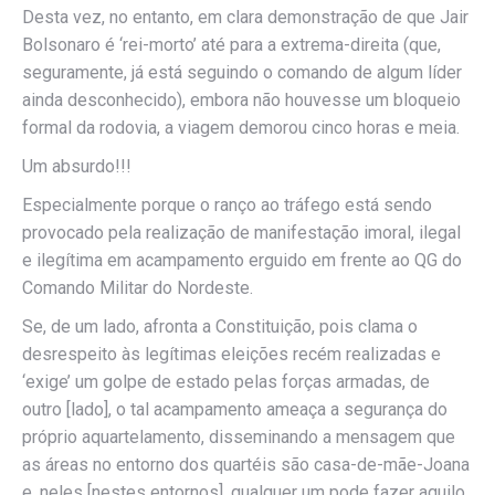
Desta vez, no entanto, em clara demonstração de que Jair
Bolsonaro é ‘rei-morto’ até para a extrema-direita (que,
seguramente, já está seguindo o comando de algum líder
ainda desconhecido), embora não houvesse um bloqueio
formal da rodovia, a viagem demorou cinco horas e meia.
Um absurdo!!!
Especialmente porque o ranço ao tráfego está sendo
provocado pela realização de manifestação imoral, ilegal
e ilegítima em acampamento erguido em frente ao QG do
Comando Militar do Nordeste.
Se, de um lado, afronta a Constituição, pois clama o
desrespeito às legítimas eleições recém realizadas e
‘exige’ um golpe de estado pelas forças armadas, de
outro [lado], o tal acampamento ameaça a segurança do
próprio aquartelamento, disseminando a mensagem que
as áreas no entorno dos quartéis são casa-de-mãe-Joana
e, neles [nestes entornos], qualquer um pode fazer aquilo