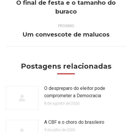
de
O final de festa e o tamanho do
Post
buraco
post:
anterior:
PRÓXIMO
Um convescote de malucos
Próximo
post:
Postagens relacionadas
O despreparo do eleitor pode
comprometer a Democracia
8 de agosto de 2026
A CBF e o choro do brasileiro
9 de julho de 2026