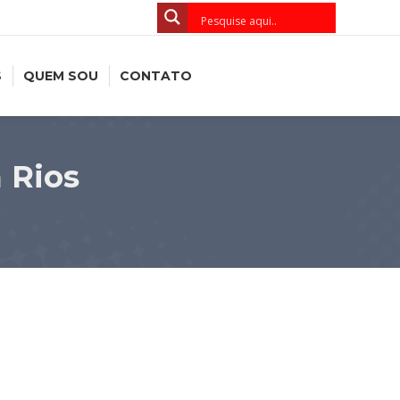
S
QUEM SOU
CONTATO
 Rios