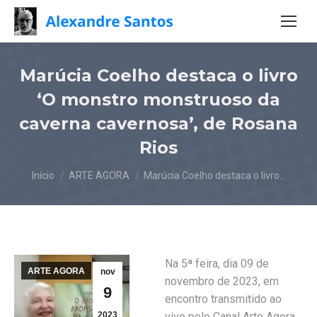
Marúcia Coelho destaca o livro
‘O monstro monstruoso da
caverna cavernosa’, de Rosana
Rios
Você está aqui:
Início
ARTE AGORA
Marúcia Coelho destaca o livro…
Na 5ª feira, dia 09 de
ARTE AGORA
nov
novembro de 2023, em
9
encontro transmitido ao
2023
vivo pelo Canal Arte Agora