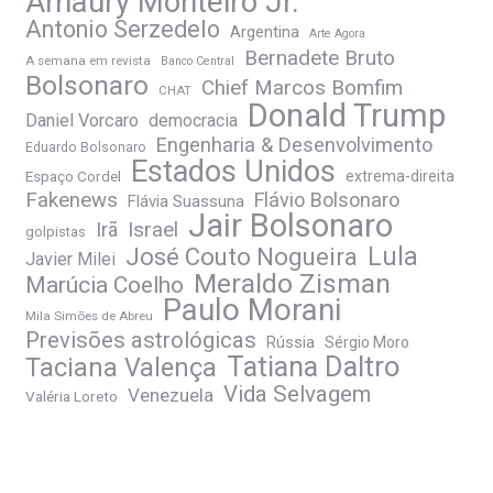
Amaury Monteiro Jr.
Antonio Serzedelo
Argentina
Arte Agora
Bernadete Bruto
A semana em revista
Banco Central
Bolsonaro
Chief Marcos Bomfim
CHAT
Donald Trump
Daniel Vorcaro
democracia
Engenharia & Desenvolvimento
Eduardo Bolsonaro
Estados Unidos
Espaço Cordel
extrema-direita
Fakenews
Flávio Bolsonaro
Flávia Suassuna
Jair Bolsonaro
Irã
Israel
golpistas
José Couto Nogueira
Lula
Javier Milei
Meraldo Zisman
Marúcia Coelho
Paulo Morani
Mila Simões de Abreu
Previsões astrológicas
Rússia
Sérgio Moro
Tatiana Daltro
Taciana Valença
Vida Selvagem
Venezuela
Valéria Loreto