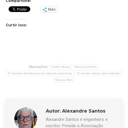
Compartilhe:
Mais
Curtir isso:
Marcações:
André Neves
Marúcia Coelho
O monstro monstruoso da caverna cavernosa
O mundo mágico das histórias
Rosana Rios
Autor:
Alexandre Santos
Alexandre Santos é engenheiro e
escritor. Preside a Associação