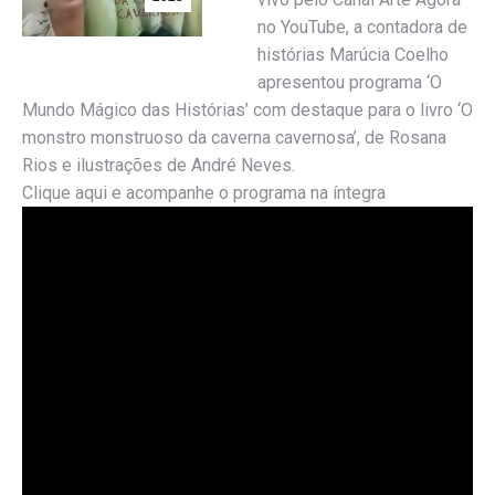
no YouTube, a contadora de
histórias Marúcia Coelho
apresentou programa ‘O
Mundo Mágico das Histórias’ com destaque para o livro ‘O
monstro monstruoso da caverna cavernosa’, de Rosana
Rios e ilustrações de André Neves.
Clique aqui e acompanhe o programa na íntegra