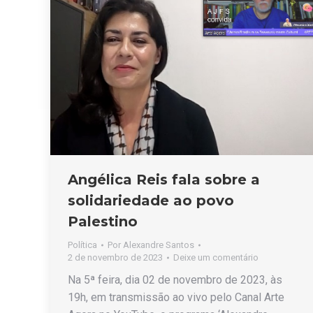
Angélica Reis fala sobre a
solidariedade ao povo
Palestino
Política
Por
Alexandre Santos
2 de novembro de 2023
Deixe um comentário
Na 5ª feira, dia 02 de novembro de 2023, às
19h, em transmissão ao vivo pelo Canal Arte