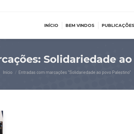
INÍCIO
BEM VINDOS
PUBLICAÇÕE
rcações:
Solidariedade ao
Você está aqui:
Início
Entradas com marcações "Solidariedade ao povo Palestino"