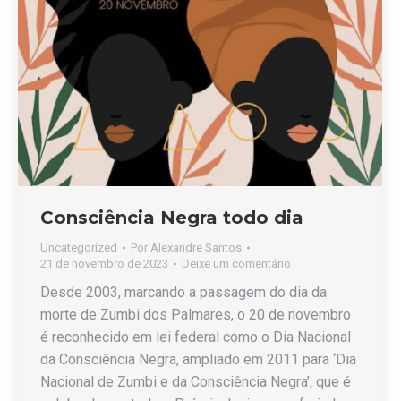
Consciência Negra todo dia
Uncategorized
Por
Alexandre Santos
21 de novembro de 2023
Deixe um comentário
Desde 2003, marcando a passagem do dia da
morte de Zumbi dos Palmares, o 20 de novembro
é reconhecido em lei federal como o Dia Nacional
da Consciência Negra, ampliado em 2011 para ‘Dia
Nacional de Zumbi e da Consciência Negra’, que é