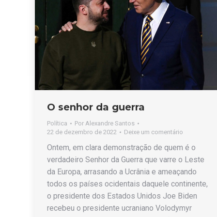
O senhor da guerra
Política
Por
Alexandre Santos
22 de dezembro de 2022
Deixe um comentário
Ontem, em clara demonstração de quem é o
verdadeiro Senhor da Guerra que varre o Leste
da Europa, arrasando a Ucrânia e ameaçando
todos os países ocidentais daquele continente,
o presidente dos Estados Unidos Joe Biden
recebeu o presidente ucraniano Volodymyr