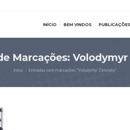
INÍCIO
BEM VINDOS
PUBLICAÇÕE
de Marcações:
Volodymyr
Você está aqui:
Início
Entradas com marcações "Volodymyr Zelensky"