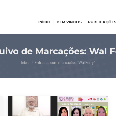
INÍCIO
BEM VINDOS
PUBLICAÇÕE
uivo de Marcações:
Wal F
Você está aqui:
Início
Entradas com marcações "Wal Ferry"