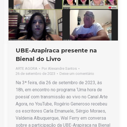
UBE-Arapiraca presente na
Bienal do Livro
ARTE AGORA
Por
Alexandre Santos
26 de setembro de 2023
Deixe um comentário
Na 3ª feira, dia 26 de setembro de 2023, às
18h, em encontro no programa ‘Uma hora de
poesia’ com transmissão ao vivo no Canal Arte
Agora, no YouTube, Rogério Generoso recebeu
os escritores Carla Emanuele, Sérgio Moraes,
Valdenia Albuquerque, Wal Ferry em conversa
sobre a participação da UBE-Arapiraca na Bienal