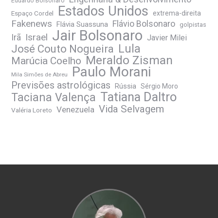
Eduardo Bolsonaro
Estados Unidos
Espaço Cordel
extrema-direita
Fakenews
Flávio Bolsonaro
Flávia Suassuna
golpistas
Jair Bolsonaro
Irã
Israel
Javier Milei
José Couto Nogueira
Lula
Meraldo Zisman
Marúcia Coelho
Paulo Morani
Mila Simões de Abreu
Previsões astrológicas
Rússia
Sérgio Moro
Tatiana Daltro
Taciana Valença
Vida Selvagem
Venezuela
Valéria Loreto