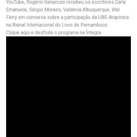
YouTube, Rogério Generoso recebeu os escritores Carla
Emanuele, Sérgio Moraes, Valdenia Albuquerque, Wal
Ferry em conversa sobre a participação da UBE-Arapiraca
na Bienal Internacional do Livro de Pernambuco.
Clique aqui e desfrute o programa na Íntegra.