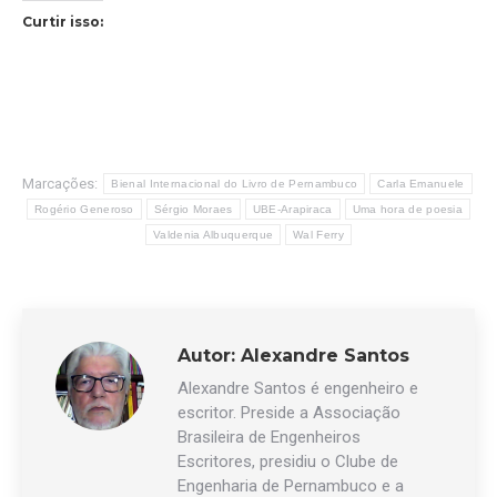
Curtir isso:
Marcações:
Bienal Internacional do Livro de Pernambuco
Carla Emanuele
Rogério Generoso
Sérgio Moraes
UBE-Arapiraca
Uma hora de poesia
Valdenia Albuquerque
Wal Ferry
Autor:
Alexandre Santos
Alexandre Santos é engenheiro e
escritor. Preside a Associação
Brasileira de Engenheiros
Escritores, presidiu o Clube de
Engenharia de Pernambuco e a