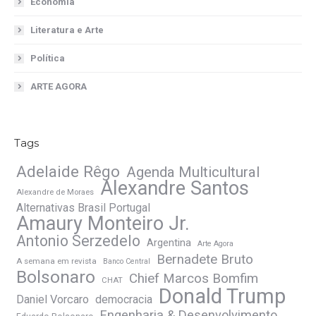
Economia
Literatura e Arte
Política
ARTE AGORA
Tags
Adelaide Rêgo
Agenda Multicultural
Alexandre Santos
Alexandre de Moraes
Alternativas Brasil Portugal
Amaury Monteiro Jr.
Antonio Serzedelo
Argentina
Arte Agora
Bernadete Bruto
A semana em revista
Banco Central
Bolsonaro
Chief Marcos Bomfim
CHAT
Donald Trump
Daniel Vorcaro
democracia
Engenharia & Desenvolvimento