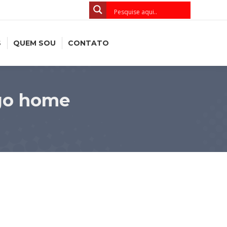
S
QUEM SOU
CONTATO
go home