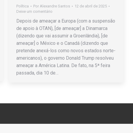
Política
Por
Alexandre Santos
12 de abril de 2025
Deixe um comentário
Depois de ameaçar a Europa (com a suspensão
de apoio à OTAN), [de ameaçar] a Dinamarca
(dizendo que vai assumir a Groenlândia), [de
ameaçar] o México e o Canadá (dizendo que
pretende anexá-los como novos estados norte-
americanos), o governo Donald Trump resolveu
ameaçar a América Latina. De fato, na 5ª feira
passada, dia 10 de…