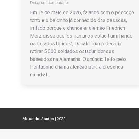
Deixe um comentário
Em 1º de maio de 2026, falando com o pescoço
torto e o beicinho já conhecido das pessoas,
irritado porque o chanceler alemão Friedrich
Merz disse que ‘os iranianos estão humilhando
os Estados Unidos’, Donald Trump decidiu
retirar 5.000 soldados estadunidenses
baseados na Alemanha. O anúncio feito pelo
Pentágono chama atenção para a presença
mundial…
Alexandre Santos | 2022