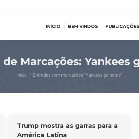
INÍCIO
BEM VINDOS
PUBLICAÇÕE
 de Marcações:
Yankees 
Você está aqui:
Início
Entradas com marcações "Yankees go home"
Trump mostra as garras para a
América Latina