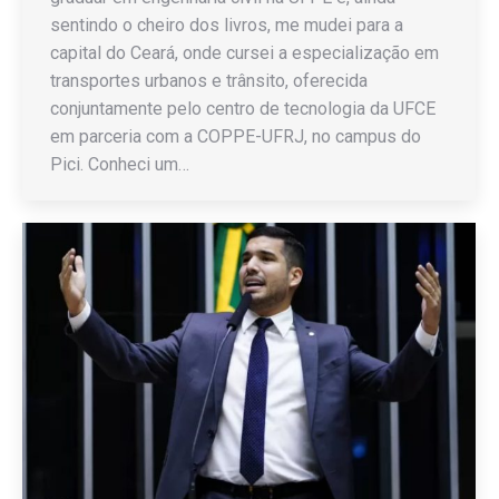
sentindo o cheiro dos livros, me mudei para a
capital do Ceará, onde cursei a especialização em
transportes urbanos e trânsito, oferecida
conjuntamente pelo centro de tecnologia da UFCE
em parceria com a COPPE-UFRJ, no campus do
Pici. Conheci um…