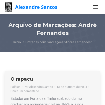
Arquivo de Marcações:
André
Fernandes
Você está aqui:
Início
Entradas com marcações "André Fernandes"
O rapacu
Política
Por
Alexandre Santos
13 de outubro de 2024
Deixe um comentário
Estudei em Fortaleza. Tinha acabado de me
graduar em engenharia civil na UFPE e, ainda