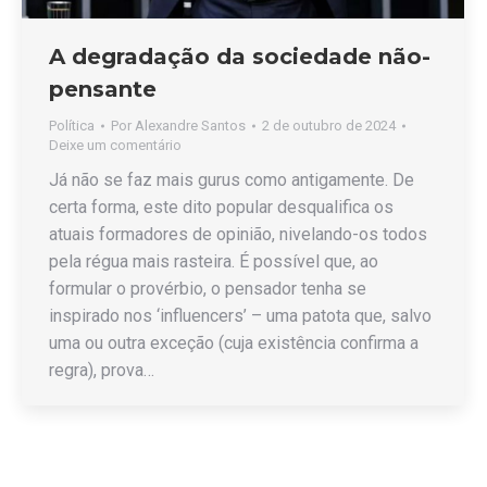
A degradação da sociedade não-
pensante
Política
Por
Alexandre Santos
2 de outubro de 2024
Deixe um comentário
Já não se faz mais gurus como antigamente. De
certa forma, este dito popular desqualifica os
atuais formadores de opinião, nivelando-os todos
pela régua mais rasteira. É possível que, ao
formular o provérbio, o pensador tenha se
inspirado nos ‘influencers’ – uma patota que, salvo
uma ou outra exceção (cuja existência confirma a
regra), prova…