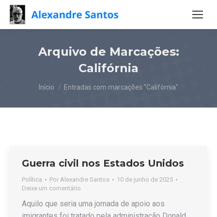
Arquivo de Marcações:
Califórnia
Você está aqui:
Início
Entradas com marcações "Califórnia"
Guerra civil nos Estados Unidos
Política
Por
Alexandre Santos
10 de junho de 2025
Deixe um comentário
Aquilo que seria uma jornada de apoio aos
imigrantes foi tratado pela administração Donald