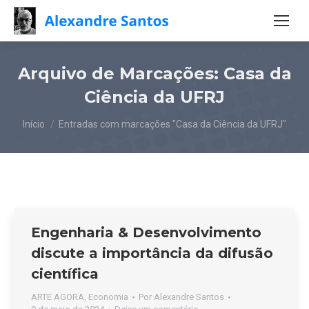
Arquivo de Marcações:
Casa da
Ciência da UFRJ
Você está aqui:
Início
Entradas com marcações "Casa da Ciência da UFRJ"
Engenharia & Desenvolvimento
discute a importância da difusão
científica
ARTE AGORA
,
Economia
Por
Alexandre Santos